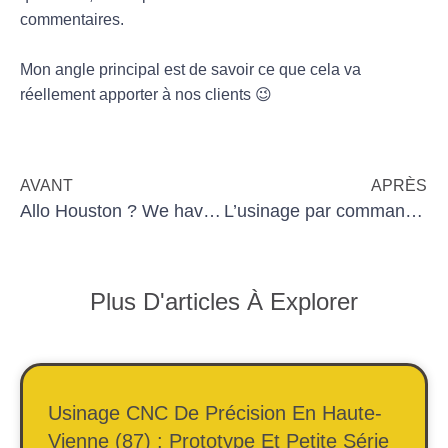
commentaires.
Mon angle principal est de savoir ce que cela va
réellement apporter à nos clients 😉
AVANT
APRÈS
Allo Houston ? We have a problem … L’Innovation Sous Contrainte : Leçon d’Apollo 13 pour le Monde de l’Entreprise👇
L’usinage par commande numérique, c’est un univers à part entière. Je vous explique. 👇
Plus D'articles À Explorer
Usinage CNC De Précision En Haute-
Vienne (87) : Prototype Et Petite Série