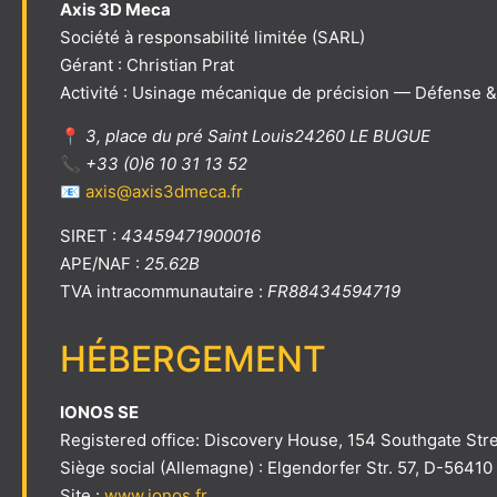
Axis 3D Meca
Société à responsabilité limitée (SARL)
Gérant : Christian Prat
Activité : Usinage mécanique de précision — Défense &
📍
3, place du pré Saint Louis24260 LE BUGUE
📞
+33 (0)6 10 31 13 52
📧
axis@axis3dmeca.fr
SIRET :
43459471900016
APE/NAF :
25.62B
TVA intracommunautaire :
FR88434594719
HÉBERGEMENT
IONOS SE
Registered office: Discovery House, 154 Southgate Str
Siège social (Allemagne) : Elgendorfer Str. 57, D-5641
Site :
www.ionos.fr