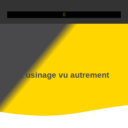
L'usinage vu autrement