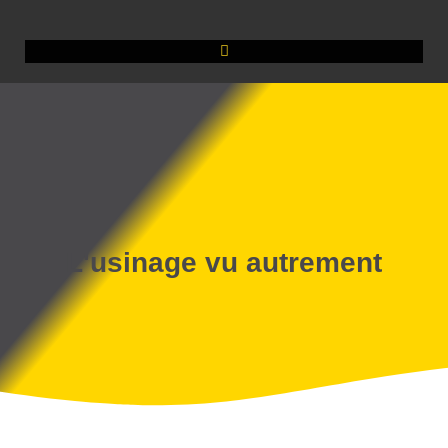
L'usinage vu autrement