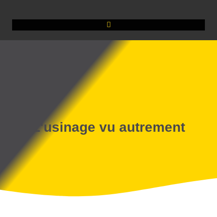
L'usinage vu autrement