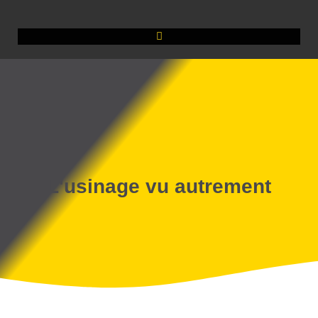
L'usinage vu autrement