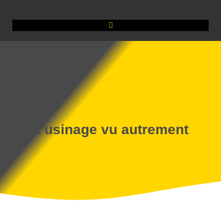
L'usinage vu autrement