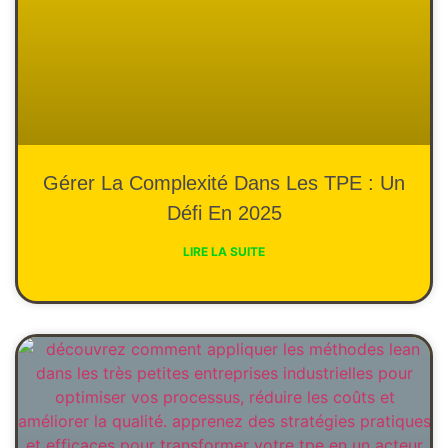
Gérer La Complexité Dans Les TPE : Un
Défi En 2025
LIRE LA SUITE