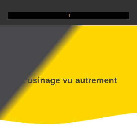
L'usinage vu autrement