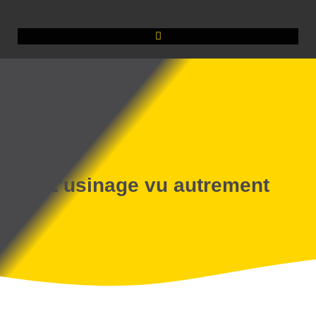
L'usinage vu autrement