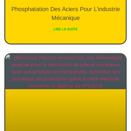
Phosphatation Des Aciers Pour L’industrie
Mécanique
LIRE LA SUITE