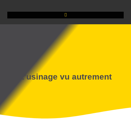
L'usinage vu autrement