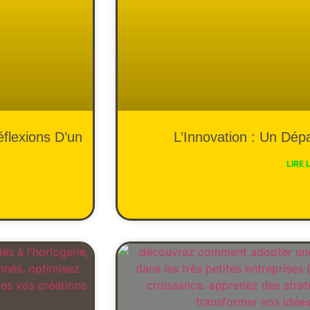
flexions D’un
L’Innovation : Un Dép
LIRE 