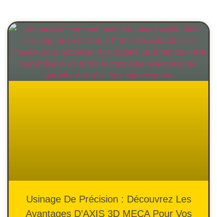
Usinage De Précision : Découvrez Les
Avantages D’AXIS 3D MECA Pour Vos