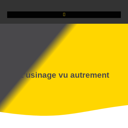
L'usinage vu autrement