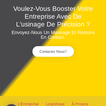
Voulez-Vous Booster Votre
Entreprise Avec De
L'usinage De Précision ?
Envoyez-Nous Un Message Et Restons
En Contact.
Contactez Nous
L’Entreprise
Logistique
À Propos