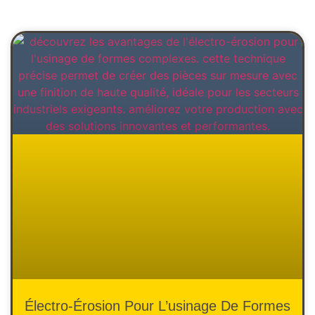
Électro-Érosion Pour L’usinage De Formes