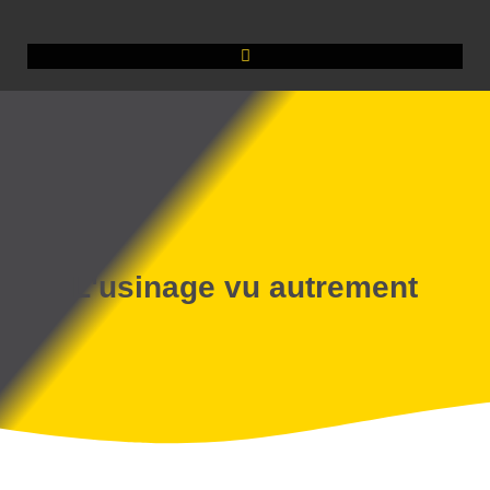
L'usinage vu autrement