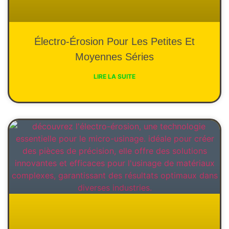
Électro-Érosion Pour Les Petites Et
Moyennes Séries
LIRE LA SUITE