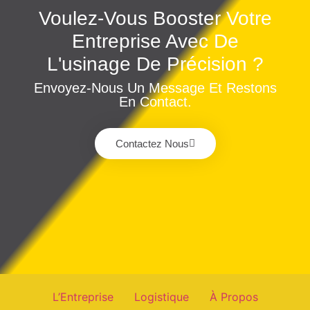
Voulez-Vous Booster Votre
Entreprise Avec De
L'usinage De Précision ?
Envoyez-Nous Un Message Et Restons
En Contact.
Contactez Nous
L’Entreprise
Logistique
À Propos