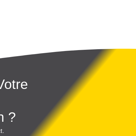
Votre
n ?
t.