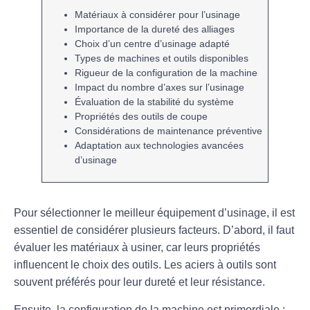
Matériaux
à considérer pour l’usinage
Importance de la
dureté
des alliages
Choix d’un
centre d’usinage
adapté
Types de machines et
outils
disponibles
Rigueur de la
configuration
de la machine
Impact du nombre d’
axes
sur l’usinage
Évaluation de la
stabilité
du système
Propriétés des outils de
coupe
Considérations de
maintenance
préventive
Adaptation aux
technologies avancées
d’usinage
Pour sélectionner le
meilleur équipement d’usinage
, il est
essentiel de considérer plusieurs facteurs. D’abord, il faut
évaluer les
matériaux
à usiner, car leurs propriétés
influencent le choix des
outils
. Les
aciers à outils
sont
souvent préférés pour leur
dureté
et leur
résistance
.
Ensuite, la
configuration de la machine
est primordiale ;