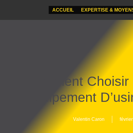
ACCUEIL
EXPERTISE & MOYEN
Comment Choisir
Équipement D’us
Valentin Caron
févrie