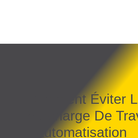
Comment Éviter 
Surcharge De Trav
L’automatisation