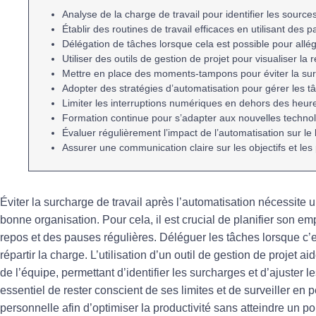
Analyse
de la charge de travail pour identifier les sourc
Établir des
routines
de travail efficaces en utilisant des 
Délégation
de tâches lorsque cela est possible pour allég
Utiliser des outils de
gestion de projet
pour visualiser la r
Mettre en place des moments-tampons pour éviter la
su
Adopter des stratégies d’
automatisation
pour gérer les t
Limiter les
interruptions numériques
en dehors des heures
Formation
continue pour s’adapter aux nouvelles technol
Évaluer régulièrement l’
impact
de l’automatisation sur le
Assurer une
communication
claire sur les objectifs et les 
Éviter la
surcharge de travail
après l’
automatisation
nécessite u
bonne organisation. Pour cela, il est crucial de
planifier
son emp
repos
et des
pauses régulières
. Déléguer les tâches lorsque c
répartir la charge. L’utilisation d’un
outil de gestion de projet
aid
de l’équipe, permettant d’identifier les surcharges et d’ajuster 
essentiel de rester conscient de ses
limites
et de surveiller en 
personnelle
afin d’optimiser la
productivité
sans atteindre un poi