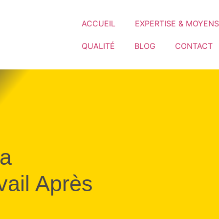
ACCUEIL
EXPERTISE & MOYENS
QUALITÉ
BLOG
CONTACT
La
ail Après