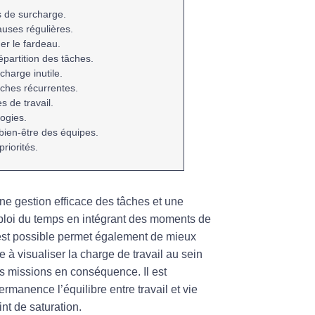
es de surcharge.
pauses régulières.
er le fardeau.
épartition des tâches.
rcharge
inutile.
âches récurrentes.
 de travail.
ogies.
 bien-être des équipes.
priorités.
ne gestion efficace des tâches et une
loi du temps en intégrant des moments de
’est possible permet également de mieux
e à visualiser la charge de travail au sein
les missions en conséquence. Il est
permanence l’équilibre entre
travail
et
vie
nt de saturation.