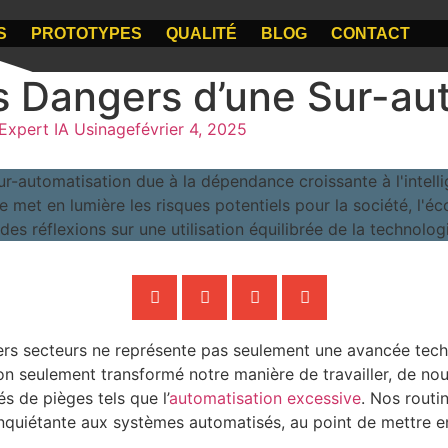
S
PROTOTYPES
QUALITÉ
BLOG
CONTACT
s Dangers d’une Sur-au
Expert IA Usinage
février 4, 2025
ers secteurs ne représente pas seulement une avancée techno
n seulement transformé notre manière de travailler, de no
 de pièges tels que l’
automatisation excessive
. Nos routi
nquiétante aux systèmes automatisés, au point de mettre en