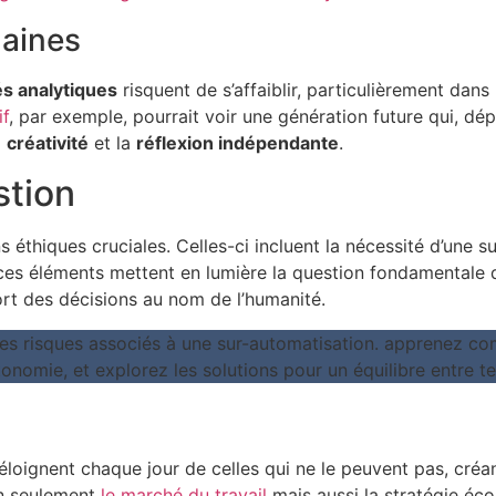
aines
és analytiques
risquent de s’affaiblir, particulièrement dans
f
, par exemple, pourrait voir une génération future qui, dép
a
créativité
et la
réflexion indépendante
.
stion
 éthiques cruciales. Celles-ci incluent la nécessité d’une 
ces éléments mettent en lumière la question fondamentale d
ort des décisions au nom de l’humanité.
loignent chaque jour de celles qui ne le peuvent pas, créan
on seulement
le marché du travail
mais aussi la stratégie é