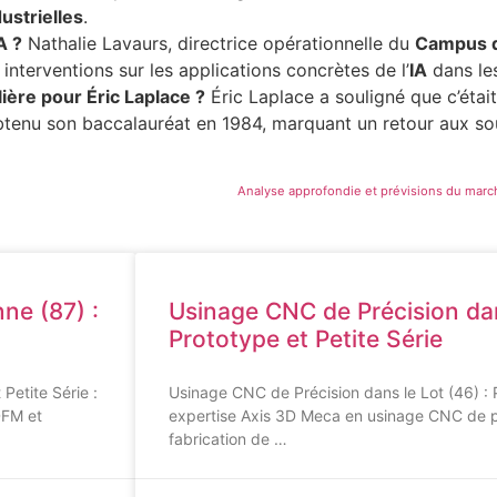
ustrielles
.
A ?
Nathalie Lavaurs, directrice opérationnelle du
Campus d
 interventions sur les applications concrètes de l’
IA
dans les
lière pour Éric Laplace ?
Éric Laplace a souligné que c’était
obtenu son baccalauréat en 1984, marquant un retour aux so
Analyse approfondie et prévisions du marc
ne (87) :
Usinage CNC de Précision dan
Prototype et Petite Série
Petite Série :
Usinage CNC de Précision dans le Lot (46) : P
DFM et
expertise Axis 3D Meca en usinage CNC de p
fabrication de …