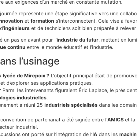
e aux exigences d’un marché en constante mutation.
journée représente une étape significative vers une collabora
innovation
et
formation
s’interconnectent. Cela vise à favori
d’
ingénieurs
et de techniciens soit bien préparée à relever
 un pas en avant pour l’
industrie du futur
, mettant en lumi
gue continu
entre le monde éducatif et l’industrie.
dans l’usinage
au lycée de Mirepoix ?
L’objectif principal était de promouv
et d’explorer ses applications pratiques.
?
Parmi les intervenants figuraient Éric Laplace, le président 
logies industrielles
.
énement a réuni 25
industriels spécialisés
dans les domain
onvention de partenariat a été signée entre l’
AMICS
et la
ecteur industriel.
cussions ont porté sur l’intégration de l’
IA
dans les
machin