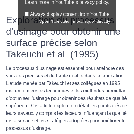
Learn more in
YouTube’s privacy policy
.
Always display content from YouTube
Exploration du processus
Open "fabrication mecanique" directly
d’usinage pour obtenir une
surface précise selon
Takeuchi et al. (1995)
Le processus d’usinage est essentiel pour atteindre des
surfaces précises et de haute qualité dans la fabrication.
L’étude menée par Takeuchi et ses collègues en 1995
met en lumière les techniques et les méthodes permettant
d’optimiser l’usinage pour obtenir des résultats de qualité
supérieure. Cet article explore en détail les points clés de
leurs travaux, y compris les facteurs influençant la qualité
de la surface et les stratégies adoptées pour améliorer le
processus d’usinage.