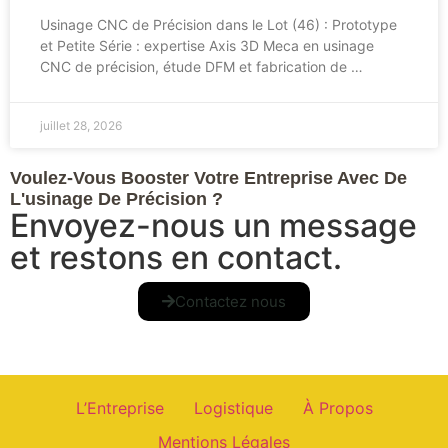
Usinage CNC de Précision dans le Lot (46) : Prototype
et Petite Série : expertise Axis 3D Meca en usinage
CNC de précision, étude DFM et fabrication de …
juillet 28, 2026
Voulez-Vous Booster Votre Entreprise Avec De
L'usinage De Précision ?
Envoyez-nous un message
et restons en contact.
Contactez nous
L’Entreprise
Logistique
À Propos
Mentions Légales