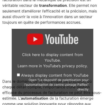
véritable vecteur de
transformation
. Elle permet non
seulement d’améliorer l’efficacité et la précision, mais
aussi d’ouvrir la voie à l’innovation dans un secteur
toujours en quête de performances accrues.
Click here to display content from
YouTube.
Learn more in
YouTube’s privacy policy
.
Always display content from YouTube
Open "Le dispositif de palettisation pour
Dans le domaine de la mécanique de précision, où
l'automatisation de centre usinage Palflex"
chaque détail compte, l’importance d’une gestion
directly
efficace du processus de facturation ne peut être sous-
estimée. L’
automatisation
de la facturation émerge
comme une solution innovante pour répondre aux