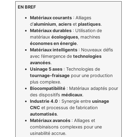
EN BREF
Matériaux courants
: Alliages
d’
aluminium
,
aciers
et
plastiques
.
Matériaux durables
: Utilisation de
matériaux
écologiques
, machines
économes en énergie
.
Matériaux intelligents
: Nouveaux défis
avec l’émergence de
technologies
avancées
.
Usinage 5 axes
: Technologies de
tournage-fraisage
pour une production
plus complexe.
Biocompatibilité
: Matériaux adaptés pour
des dispositifs
médicaux
.
Industrie 4.0
: Synergie entre
usinage
CNC
et processus de fabrication
automatisés
.
Matériaux avancés
: Alliages et
combinaisons complexes pour une
usinabilité accrue.