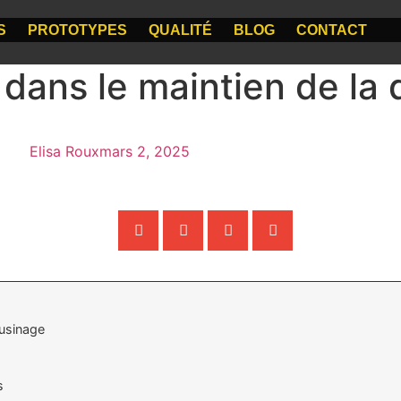
S
PROTOTYPES
QUALITÉ
BLOG
CONTACT
dans le maintien de la 
Elisa Roux
mars 2, 2025
’usinage
s