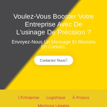
Voulez-Vous Booster Votre
Entreprise Avec De
L'usinage De Précision ?
Envoyez-Nous Un Message Et Restons
En Contact.
Contactez Nous
L’Entreprise
Logistique
À Propos
Mentions Légales