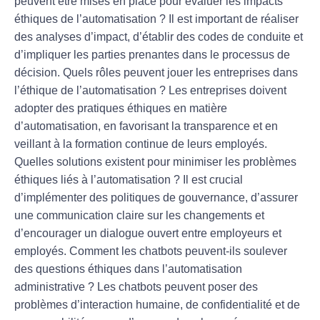
peuvent être mises en place pour évaluer les impacts
éthiques de l’automatisation ?
Il est important de réaliser
des
analyses d’impact
, d’établir des
codes de conduite
et
d’impliquer
les parties prenantes
dans le processus de
décision.
Quels rôles peuvent jouer les entreprises dans
l’éthique de l’automatisation ?
Les entreprises doivent
adopter des pratiques
éthiques
en matière
d’automatisation, en favorisant la
transparence
et en
veillant à la
formation continue
de leurs employés.
Quelles solutions existent pour minimiser les problèmes
éthiques liés à l’automatisation ?
Il est crucial
d’implémenter des
politiques de gouvernance
, d’assurer
une
communication claire
sur les changements et
d’encourager un
dialogue ouvert
entre employeurs et
employés.
Comment les chatbots peuvent-ils soulever
des questions éthiques dans l’automatisation
administrative ?
Les chatbots peuvent poser des
problèmes d’
interaction humaine
, de
confidentialité
et de