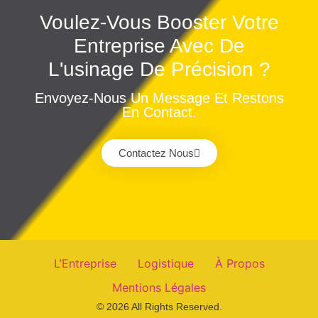
Voulez-Vous Booster Votre
Entreprise Avec De
L'usinage De Précision ?
Envoyez-Nous Un Message Et Restons
En Contact.
Contactez Nous
L’Entreprise
Logistique
À Propos
Mentions Légales
© 2026 All Rights Reserved.