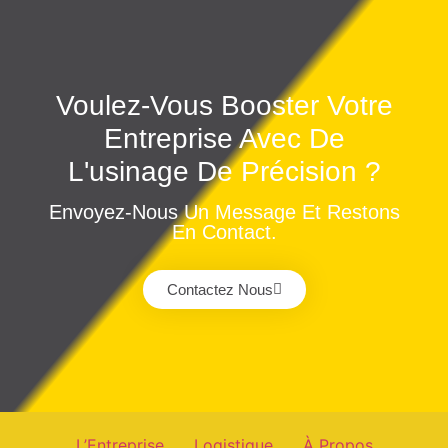
Voulez-Vous Booster Votre
Entreprise Avec De
L'usinage De Précision ?
Envoyez-Nous Un Message Et Restons
En Contact.
Contactez Nous
L’Entreprise
Logistique
À Propos