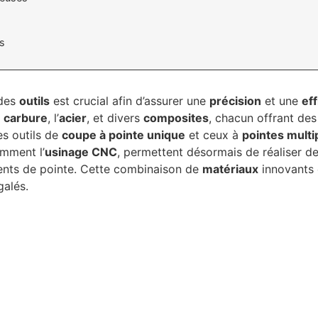
es
des
outils
est crucial afin d’assurer une
précision
et une
eff
e
carbure
, l’
acier
, et divers
composites
, chacun offrant de
es outils de
coupe à pointe unique
et ceux à
pointes multi
amment l’
usinage CNC
, permettent désormais de réaliser d
ents de pointe. Cette combinaison de
matériaux
innovants
galés.