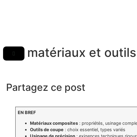
Les matériaux et outil
Partagez ce post
EN BREF
Matériaux composites
: propriétés, usinage compl
Outils de coupe
: choix essentiel, types variés
Usinage de précision
: exigences techniques rigou