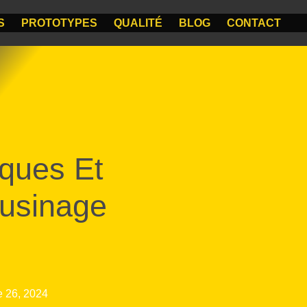
S
PROTOTYPES
QUALITÉ
BLOG
CONTACT
iques Et
’usinage
 26, 2024