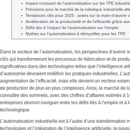
Impact croissant de l’
automatisation
sur les
TPE
industrie
Prévisions pour le marché de la
robotique
industrielle at
Tendances
clés pour 2025 : axées sur la main-d’œuvre
v
Amélioration
de la
productivité
et de l’
efficacité
grâce aux 
Défis
liés à l’impact de l’
automatisation
sur l’
emploi
Mythes
sur l’
automatisation
à démystifier pour les
TPE
Dans le secteur de l’
automatisation
, les perspectives d’avenir 
clés
qui transformeront les processus de fabrication et de produ
significatives dans des technologies telles que l’
intelligence arti
d’
autonomie
devraient redéfinir les pratiques industrielles. L’a
augmentation de l’
efficacité
, mais elle devient un vecteur esse
de production de plus en plus complexes. Ainsi, le marché de la 
connaître des sommets, avec des chiffres d’affaires estimés à 14
entreprises devront naviguer entre les défis liés à l’
emploi
et à 
technologique.
L’automatisation industrielle est à l’aube d’une transformation
technologies et l’intégration de l’
intelligence artificielle
, le pays