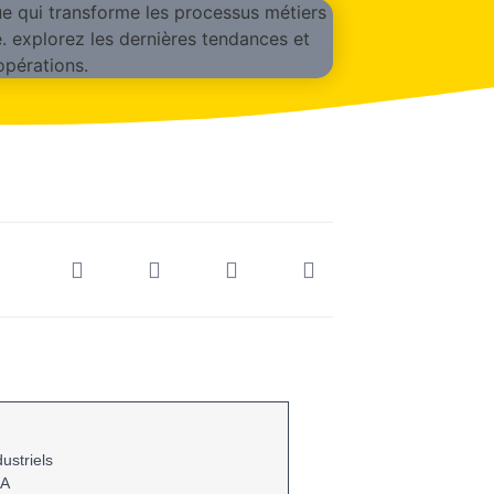
ustriels
IA