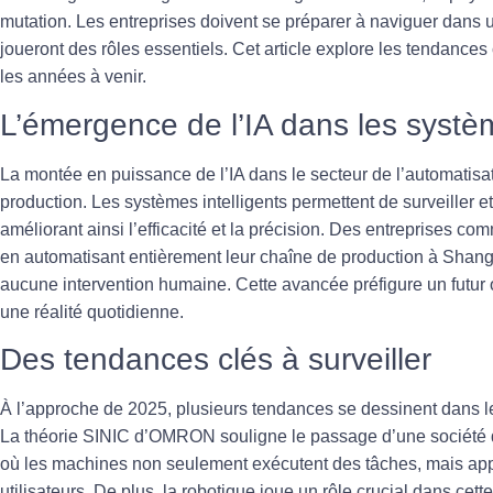
mutation. Les entreprises doivent se préparer à naviguer dans u
joueront des rôles essentiels. Cet article explore les tendances 
les années à venir.
L’émergence de l’IA dans les syst
La montée en puissance de l’IA dans le secteur de l’automatisa
production. Les systèmes intelligents permettent de surveiller e
améliorant ainsi l’
efficacité
et la
précision
. Des entreprises com
en automatisant entièrement leur chaîne de production à Shangh
aucune intervention humaine. Cette avancée préfigure un futur 
une réalité quotidienne.
Des tendances clés à surveiller
À l’approche de 2025, plusieurs tendances se dessinent dans le
La théorie SINIC d’OMRON souligne le passage d’une société d
où les machines non seulement exécutent des tâches, mais app
utilisateurs. De plus, la
robotique
joue un rôle crucial dans cett