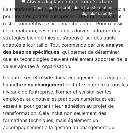
Always display content from YouTube
Open "Les 4 secrets de la transformation
La transformation digitale est devenue un enjeu crucial
digitale" directly
pour les très petites entreprises (TPE) qui souhaitent
rester compétitives sur le marché actuel. Pour réussir
cette mutation, ces entreprises doivent adopter des
stratégies bien définies et s’appuyer sur des outils
adaptés à leur taille. Tout commence par une
analyse
des besoins spécifiques
, qui permet de déterminer
quelles technologies peuvent réellement apporter de la
valeur ajoutée à l’organisation.
Un autre secret réside dans l’engagement des équipes.
La
culture du changement
doit être intégrée à tous les
niveaux de l’entreprise. Former et sensibiliser les
employés aux nouvelles pratiques numériques est
essentiel pour garantir leur adhésion au projet de
transformation. Cela inclut non seulement des
formations techniques, mais également un
accompagnement à la gestion du changement qui