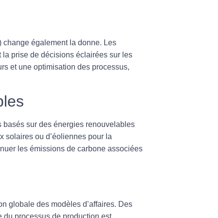
oT) change également la donne. Les
la prise de décisions éclairées sur les
urs et une optimisation des processus,
bles
s basés sur des
énergies renouvelables
ux solaires ou d’éoliennes pour la
minuer les émissions de carbone associées
ion globale des
modèles d’affaires
. Des
e du processus de production est