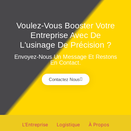
Voulez-Vous Booster Votre
Entreprise Avec De
L'usinage De Précision ?
Envoyez-Nous Un Message Et Restons
En Contact.
Contactez Nous
L’Entreprise
Logistique
À Propos