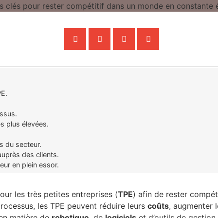
PE.
essus.
s plus élevées.
s du secteur.
uprès des clients.
eur en plein essor.
our les très petites entreprises (
TPE
) afin de rester compét
processus, les TPE peuvent réduire leurs
coûts
, augmenter 
s en matière de
robotique
, de
logiciels
et d’outils de gestio