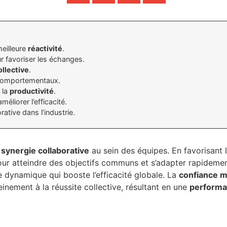
meilleure
réactivité
.
r favoriser les échanges.
ollective
.
omportementaux.
 la
productivité
.
méliorer l’efficacité.
ative dans l’industrie.
e
synergie collaborative
au sein des équipes. En favorisant 
our atteindre des objectifs communs et s’adapter rapideme
 dynamique qui booste l’efficacité globale. La
confiance m
nement à la réussite collective, résultant en une
performa