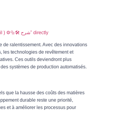
Open "Les plans d'outil du Tournage( la Géométrie d L'outil ) ⚙️🔩🛠 شرح" directly
e de ralentissement. Avec des innovations
s, les technologies de revêtement et
atives. Ces outils deviendront plus
et des systèmes de production automatisés.
 tels que la hausse des coûts des matières
pement durable reste une priorité,
es et à améliorer les processus pour