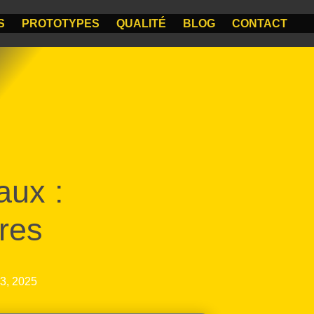
S
PROTOTYPES
QUALITÉ
BLOG
CONTACT
aux :
res
13, 2025