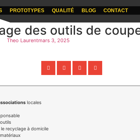
S
PROTOTYPES
QUALITÉ
BLOG
CONTACT
lage des outils de coup
Theo Laurent
mars 3, 2025
associations
locales
sponsable
outils
 le recyclage à domicile
 matériaux