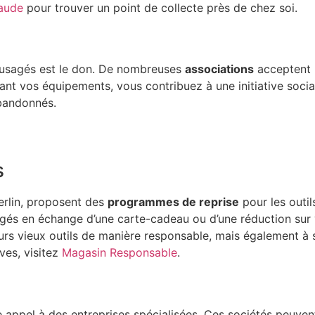
aude
pour trouver un point de collecte près de chez soi.
e usagés est le don. De nombreuses
associations
acceptent l
rant vos équipements, vous contribuez à une initiative soci
abandonnés.
s
erlin, proposent des
programmes de reprise
pour les outil
és en échange d’une carte-cadeau ou d’une réduction sur vo
rs vieux outils de manière responsable, mais également à
ves, visitez
Magasin Responsable
.
re appel à des entreprises spécialisées. Ces sociétés peuvent