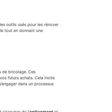
es outils usés pour les rénover
ale tout en donnant une
s de bricolage. Ces
s futurs achats. Cela incite
 s’engager dans un processus
 s’occuper de l’
enlèvement
et