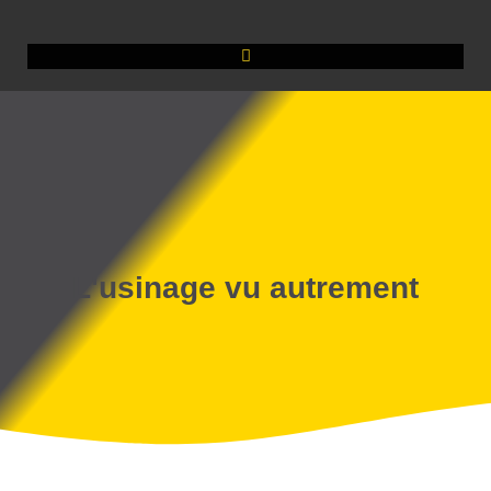
L'usinage vu autrement