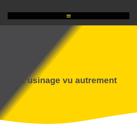
L'usinage vu autrement