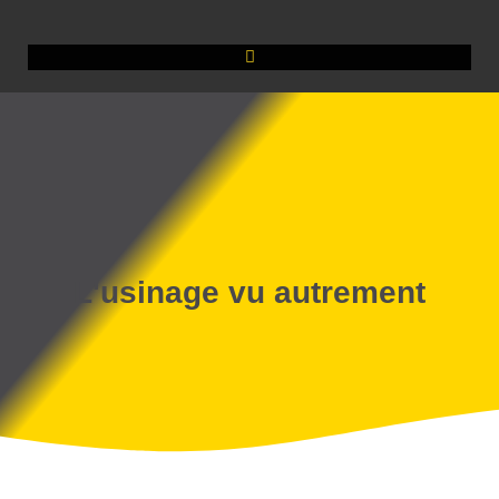
L'usinage vu autrement