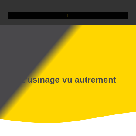
L'usinage vu autrement