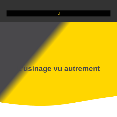
L'usinage vu autrement