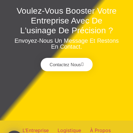
Voulez-Vous Booster Votre
Entreprise Avec De
L'usinage De Précision ?
Envoyez-Nous Un Message Et Restons
En Contact.
Contactez Nous
L’Entreprise
Logistique
À Propos