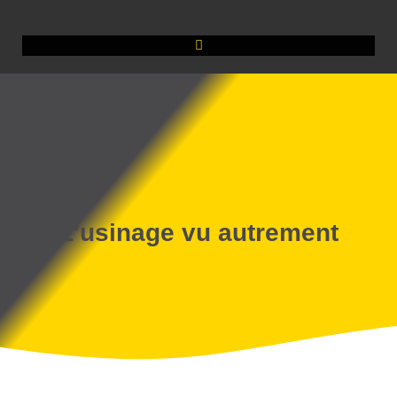
L'usinage vu autrement