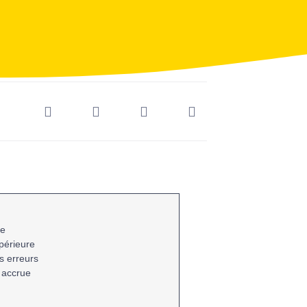
le
périeure
s erreurs
é accrue