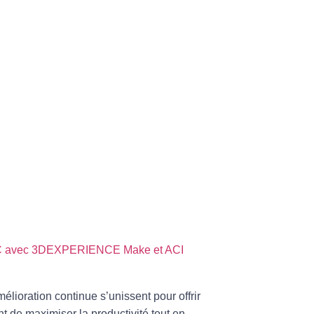
CNC avec 3DEXPERIENCE Make et ACI
mélioration continue
s’unissent pour offrir
 de maximiser la productivité tout en