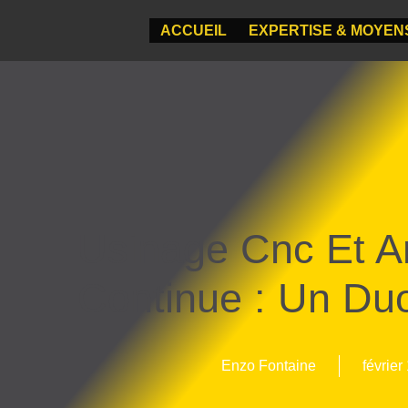
ACCUEIL
EXPERTISE & MOYEN
Usinage Cnc Et A
Continue : Un Du
Enzo Fontaine
février