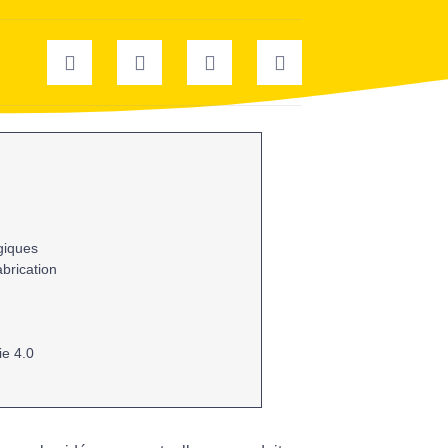
giques
abrication
rie 4.0