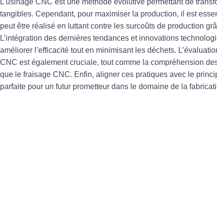
L’
usinage CNC
est une méthode évolutive permettant de transf
tangibles. Cependant, pour maximiser la production, il est esse
peut être réalisé en
luttant contre les surcoûts de production
grâ
L’intégration des
dernières tendances
et
innovations technolog
améliorer l’efficacité tout en minimisant les déchets. L’évaluati
CNC
est également cruciale, tout comme la compréhension des d
que le
fraisage CNC
. Enfin, aligner ces pratiques avec le princi
parfaite pour un futur prometteur dans le domaine de la
fabricat