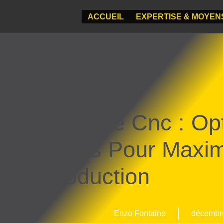
ACCUEIL
EXPERTISE & MOYEN
Usinage Cnc : Op
Coûts Pour Maxim
Production
Enzo Fontaine
décembr