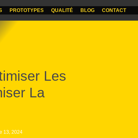
S
PROTOTYPES
QUALITÉ
BLOG
CONTACT
timiser Les
iser La
e 13, 2024