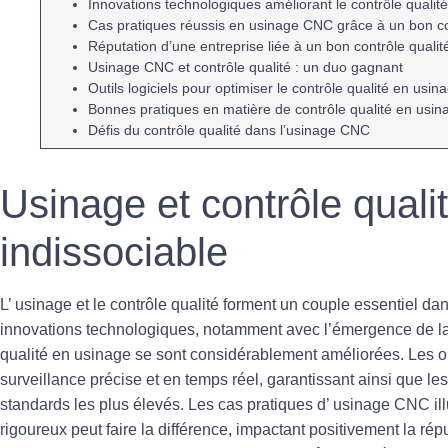
Innovations technologiques
améliorant le
contrôle qualit
Cas pratiques
réussis en
usinage CNC
grâce à un bon
c
Réputation d’une entreprise liée à un bon
contrôle qualit
Usinage CNC
et
contrôle qualité
: un duo gagnant
Outils logiciels
pour optimiser le
contrôle qualité
en usin
Bonnes pratiques
en matière de
contrôle qualité
en usin
Défis du contrôle qualité
dans l’
usinage CNC
Usinage et contrôle quali
indissociable
L’
usinage
et le
contrôle qualité
forment un couple essentiel dan
innovations technologiques
, notamment avec l’émergence de la
qualité en usinage se sont considérablement améliorées. Les
o
surveillance précise et en temps réel, garantissant ainsi que le
standards les plus élevés. Les cas pratiques d’
usinage CNC
il
rigoureux peut faire la différence, impactant positivement la
répu