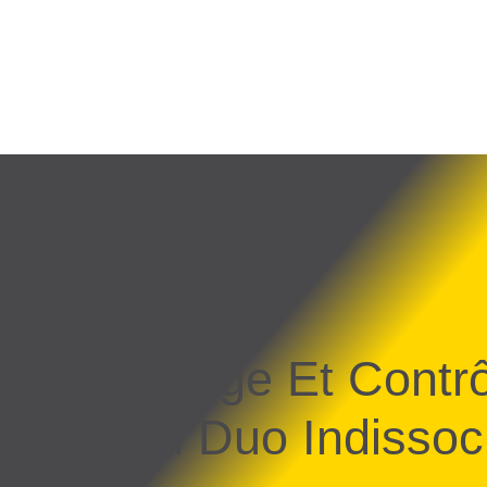
Usinage Et Contrô
: Un Duo Indissoc