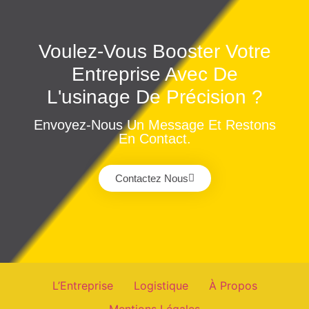
Voulez-Vous Booster Votre
Entreprise Avec De
L'usinage De Précision ?
Envoyez-Nous Un Message Et Restons
En Contact.
Contactez Nous
L’Entreprise
Logistique
À Propos
Mentions Légales