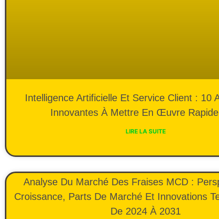
Intelligence Artificielle Et Service Client : 10 
Innovantes À Mettre En Œuvre Rapid
LIRE LA SUITE
Analyse Du Marché Des Fraises MCD : Pers
Croissance, Parts De Marché Et Innovations T
De 2024 À 2031