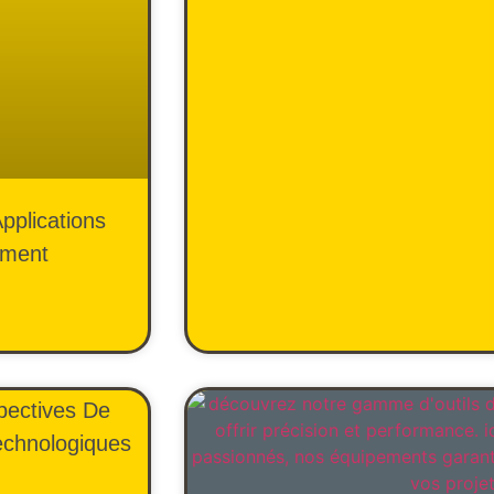
Applications
ement
pectives De
echnologiques