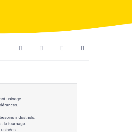
ant usinage.
tolérances.
besoins industriels.
et le
tournage
.
s usinées.