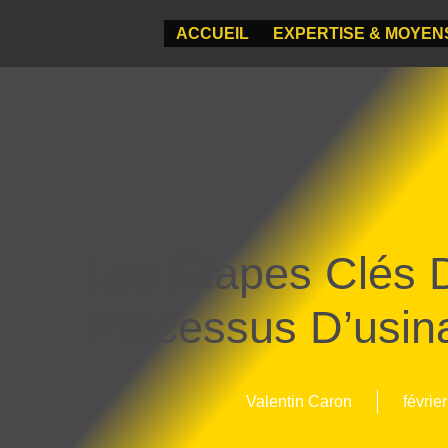
ACCUEIL
EXPERTISE & MOYEN
Les Étapes Clés 
Processus D’usin
Valentin Caron
févrie